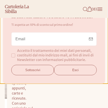
N
Cartoleria La
T
(
0
)
Sibilla
E
Iscriviti alla Nostra Newsletter!
N
Ti aspetta un 10% di sconto sul primo ordine!
U
Portafoglio Woodlanders -
T
Wrendale Designs
O
Accetto il trattamento dei miei dati personali,
Questao
costituiti dal mio indirizzo mail, ai fini di invii di
portafoglio
Newsletter con informazioni pubblicitarie.
compatto è
perfetto per
Sottoscrivi
Esci
tenere al
sicuro
spiccioli,
appunti,
carte e
ricevute.
Con uno