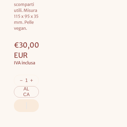
scomparti
utili. Misura
115 x 95 x 35
mm. Pelle
vegan.
Prezzo
€30,00
base
EUR
IVA inclusa
AG
GIU
NGI
AL
CA
RR
ELL
O