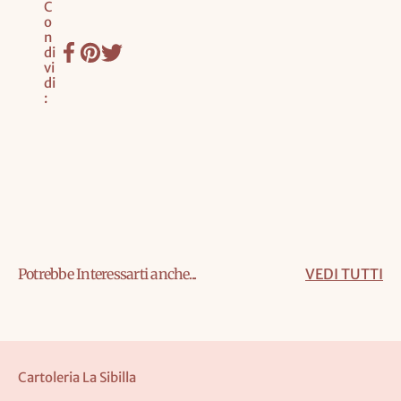
C
o
n
di
vi
di
:
Potrebbe Interessarti anche...
VEDI TUTTI
Cartoleria La Sibilla