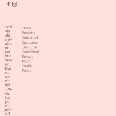
Iscri
Cerca
viti
Prodotti
alla
Contattaci
new
Spedizioni
slett
Termini e
er
per
Condizioni
rice
Privacy
vere
Policy
un
Cookie
buo
Policy
no
sco
nto
del
10%
sul
tuo
pri
mo
ordi
ne!