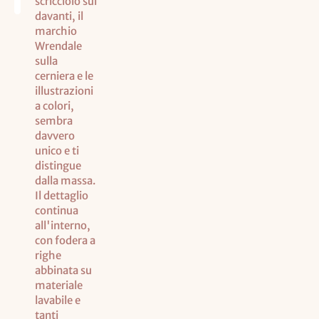
scricciolo sul
davanti, il
marchio
Wrendale
sulla
cerniera e le
illustrazioni
a colori,
sembra
davvero
unico e ti
distingue
dalla massa.
Il dettaglio
continua
all'interno,
con fodera a
righe
abbinata su
materiale
lavabile e
tanti