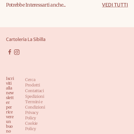
Potrebbe Interessarti anche...
VEDI TUTTI
Cartoleria La Sibilla
Iscri
Cerca
viti
Prodotti
alla
Contattaci
new
Spedizioni
slett
Termini e
er
per
Condizioni
rice
Privacy
vere
Policy
un
Cookie
buo
Policy
no