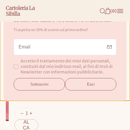
N
Cartoleria La
T
(
0
)
Sibilla
E
Iscriviti alla Nostra Newsletter!
N
Ti aspetta un 10% di sconto sul primo ordine!
U
Shopper Tote "Ojos Rosa" Fisura
T
O
Dimensioni
: 43x37 cm
Accetto il trattamento dei miei dati personali,
costituiti dal mio indirizzo mail, ai fini di invii di
Newsletter con informazioni pubblicitarie.
Prezzo
€12,50
base
Sottoscrivi
Esci
EUR
IVA inclusa
AG
GIU
NGI
AL
CA