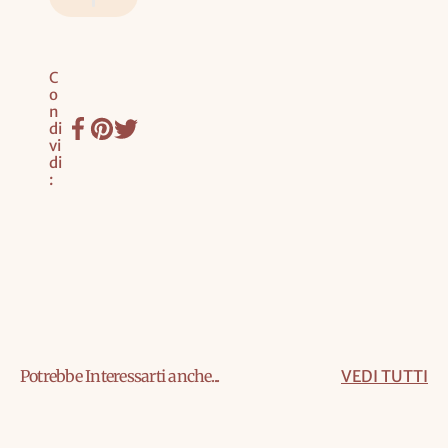
LO
C
o
n
di
vi
di
:
Potrebbe Interessarti anche...
VEDI TUTTI