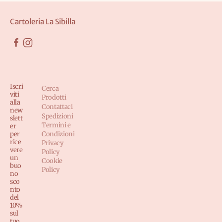
Cartoleria La Sibilla
Iscri
Cerca
viti
Prodotti
alla
Contattaci
new
Spedizioni
slett
Termini e
er
per
Condizioni
rice
Privacy
vere
Policy
un
Cookie
buo
Policy
no
sco
nto
del
10%
sul
tuo