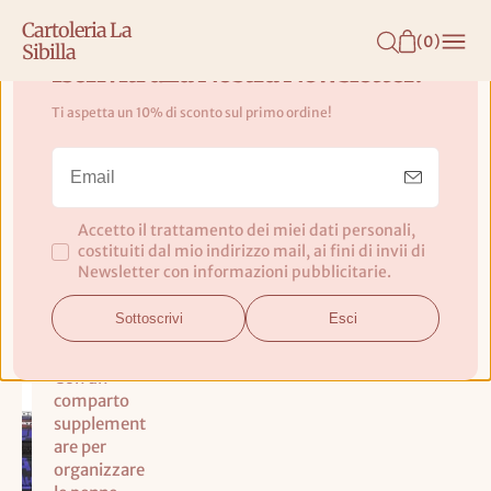
N
Cartoleria La
T
(
0
)
Sibilla
E
Iscriviti alla Nostra Newsletter!
N
Ti aspetta un 10% di sconto sul primo ordine!
U
Astuccio Scuola Oval The Joker
T
Eastpak
O
Accetto il trattamento dei miei dati personali,
Proteggi i
costituiti dal mio indirizzo mail, ai fini di invii di
tuoi oggetti
Newsletter con informazioni pubblicitarie.
con la
pratica
Sottoscrivi
Esci
chiusura a
zip!
Con un
comparto
supplement
are per
organizzare