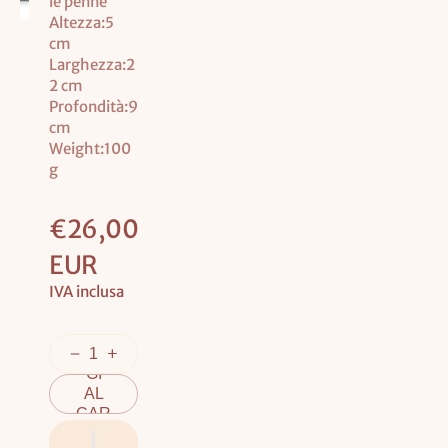
le penne
Altezza:5
cm
Larghezza:2
2 cm
Profondità:9
cm
Weight:100
g
Prezzo
€26,00
base
EUR
IVA inclusa
AGG
IUN
GI
AL
CAR
REL