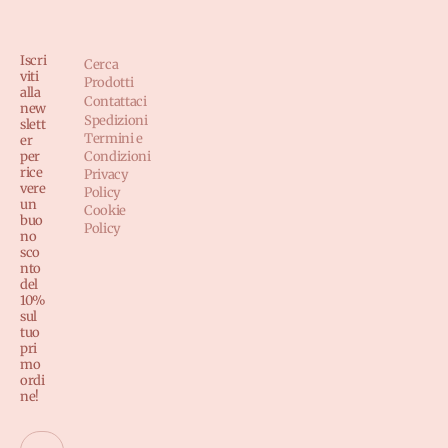
Iscri
Cerca
viti
Prodotti
alla
Contattaci
new
Spedizioni
slett
Termini e
er
per
Condizioni
rice
Privacy
vere
Policy
un
Cookie
buo
Policy
no
sco
nto
del
10%
sul
tuo
pri
mo
ordi
ne!