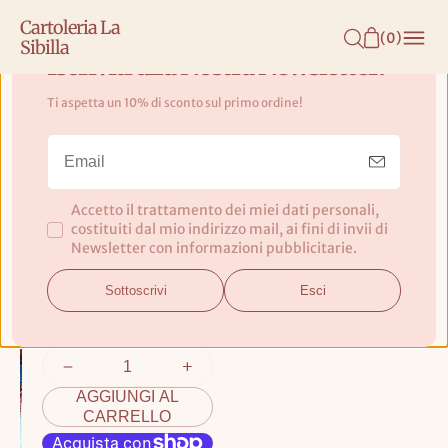
N
Cartoleria La
T
(
0
)
Sibilla
E
Iscriviti alla Nostra Newsletter!
N
Ti aspetta un 10% di sconto sul primo ordine!
U
Diario Scuola Non Datato
T
Spiderman Blue
O
Accetto il trattamento dei miei dati personali,
Non datato
costituiti dal mio indirizzo mail, ai fini di invii di
Newsletter con informazioni pubblicitarie.
Prezzo
€17,90 EUR
base
Sottoscrivi
Esci
IVA inclusa
AGGIUNGI AL
CARRELLO