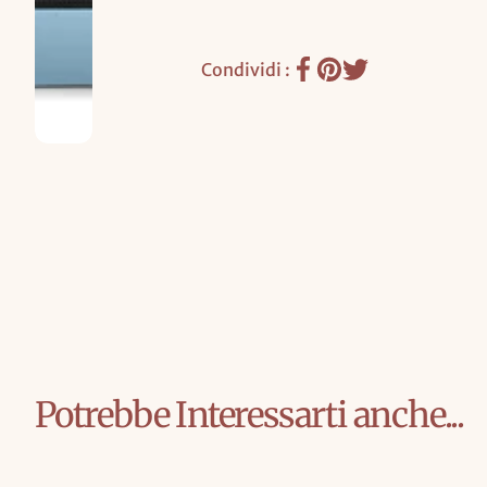
E
L
Condividi :
L
O
Potrebbe Interessarti anche...