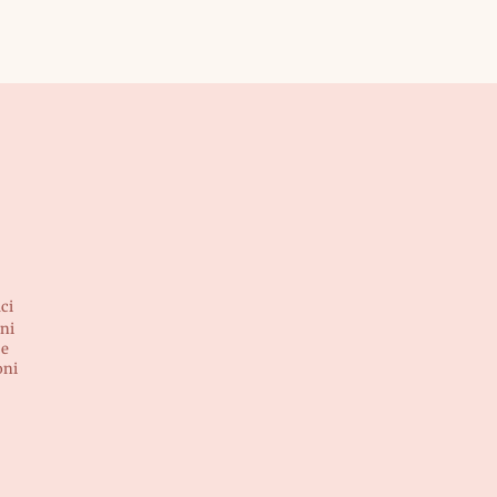
ci
ni
 e
oni