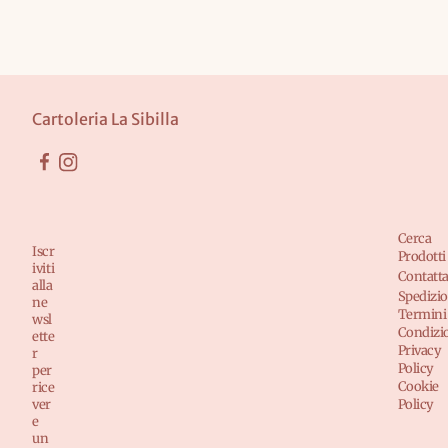
Cartoleria La Sibilla
Cerca
Iscr
Prodotti
iviti
Contatta
alla
Spedizio
ne
Termini
wsl
Condizi
ette
Privacy
r
Policy
per
Cookie
rice
ver
Policy
e
un