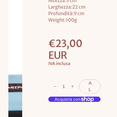
Altezza:5 cm
SHOPPERS
Larghezza:22 cm
DI CARTA
Profondità:9 cm
Weight:100g
A
G
Prezzo
€23,00
G
base
I
EUR
U
IVA inclusa
N
G
I
A
L
C
A
R
R