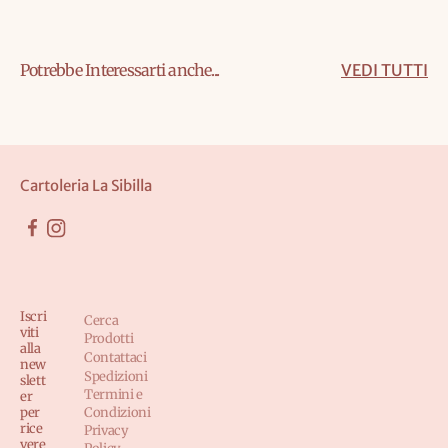
Potrebbe Interessarti anche...
VEDI TUTTI
Cartoleria La Sibilla
Iscri
Cerca
viti
Prodotti
alla
Contattaci
new
Spedizioni
slett
Termini e
er
per
Condizioni
rice
Privacy
vere