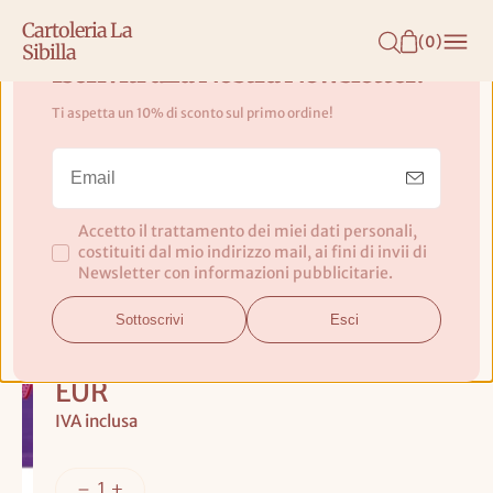
N
Cartoleria La
T
(
0
)
Sibilla
E
Iscriviti alla Nostra Newsletter!
N
Ti aspetta un 10% di sconto sul primo ordine!
U
Piatto in metallo Girl Power Gift
T
Company
O
Accetto il trattamento dei miei dati personali,
Dimensioni
costituiti dal mio indirizzo mail, ai fini di invii di
: 12.7x12.7
Newsletter con informazioni pubblicitarie.
cm
Sottoscrivi
Esci
Prezzo
€9,50
base
EUR
IVA inclusa
AG
GIU