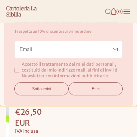
N
Cartoleria La
T
(
0
)
Sibilla
E
Iscriviti alla Nostra Newsletter!
N
Ti aspetta un 10% di sconto sul primo ordine!
U
Cornice per photo Tokio Green
T
Gift Company
O
Accetto il trattamento dei miei dati personali,
Dimensioni:
costituiti dal mio indirizzo mail, ai fini di invii di
10x15
Newsletter con informazioni pubblicitarie.
Materiale:
Sottoscrivi
Esci
Acrilico
Prezzo
€26,50
base
EUR
IVA inclusa