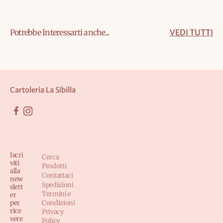
Potrebbe Interessarti anche...
VEDI TUTTI
Cartoleria La Sibilla
Iscri
Cerca
viti
Prodotti
alla
Contattaci
new
Spedizioni
slett
Termini e
er
per
Condizioni
rice
Privacy
vere
Policy