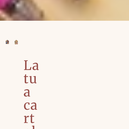
La
tu
a
ca
rt