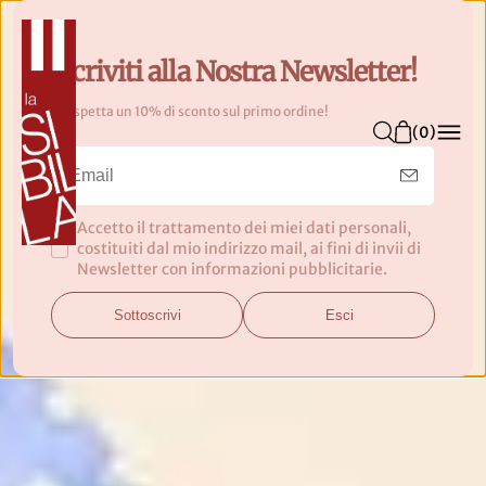
N
T
E
Iscriviti alla Nostra Newsletter!
N
Ti aspetta un 10% di sconto sul primo ordine!
U
(
0
)
T
O
Accetto il trattamento dei miei dati personali,
costituiti dal mio indirizzo mail, ai fini di invii di
Newsletter con informazioni pubblicitarie.
Sottoscrivi
Esci