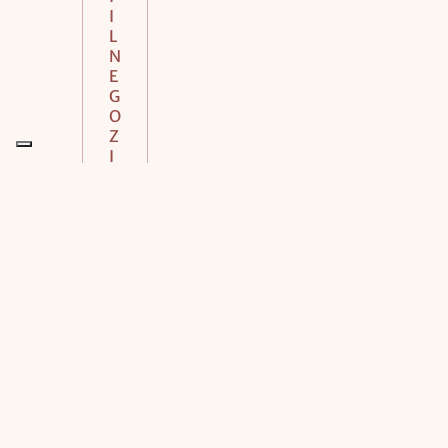
I
L
N
E
G
O
Z
I
O
Naviga tra le nostre Collezioni!
Accessori Confezioni
Agende e Calendari