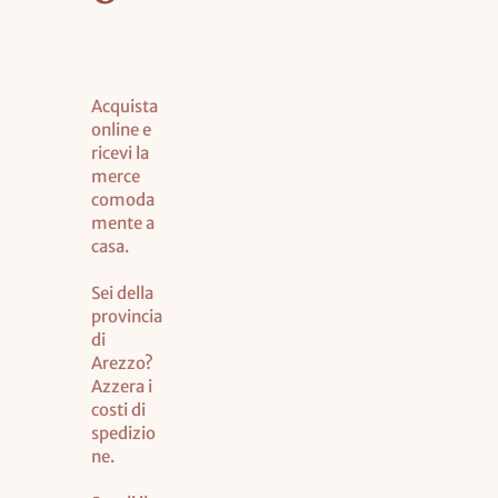
Acquista
online e
ricevi la
merce
comoda
mente a
casa.
Sei della
provincia
di
Arezzo?
Azzera i
costi di
spedizio
ne.