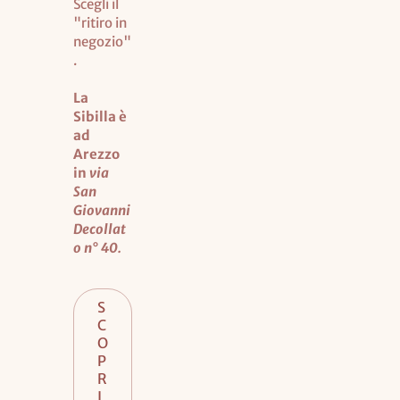
Scegli il
"ritiro in
negozio"
.
La
Sibilla è
ad
Arezzo
in
via
San
Giovanni
Decollat
o n° 40.
S
C
O
P
R
I