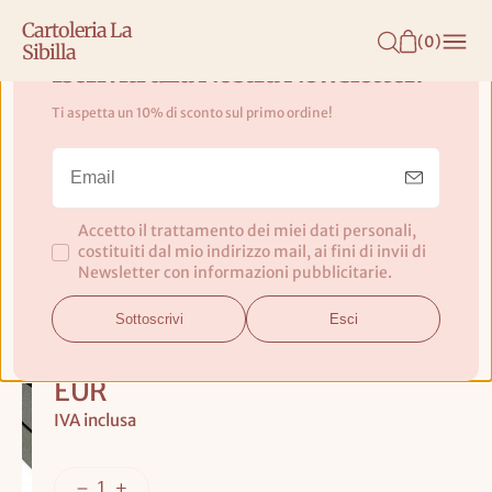
N
Cartoleria La
T
(
0
)
Sibilla
E
Iscriviti alla Nostra Newsletter!
N
Ti aspetta un 10% di sconto sul primo ordine!
U
Cassettiera porta documenti A5
T
Rossler - colore verde
O
Accetto il trattamento dei miei dati personali,
Dimensioni:
costituiti dal mio indirizzo mail, ai fini di invii di
17,5 x 32 x
Newsletter con informazioni pubblicitarie.
25 cm
Sottoscrivi
Esci
Prezzo
€42,95
base
EUR
IVA inclusa
AG
GIU