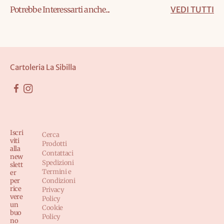
Potrebbe Interessarti anche...
VEDI TUTTI
Cartoleria La Sibilla
Iscri
Cerca
viti
Prodotti
alla
Contattaci
new
Spedizioni
slett
Termini e
er
per
Condizioni
rice
Privacy
vere
Policy
un
Cookie
buo
Policy
no