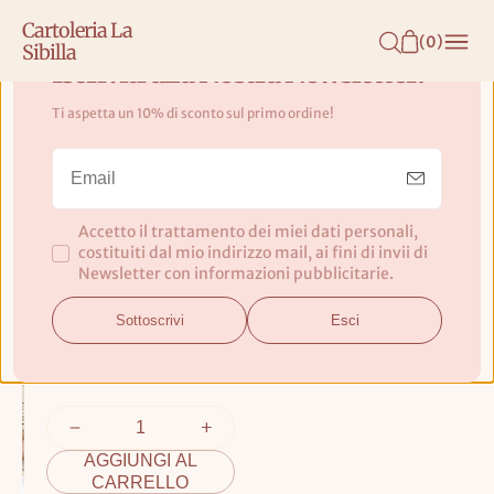
N
Cartoleria La
T
(
0
)
Sibilla
E
Iscriviti alla Nostra Newsletter!
N
Ti aspetta un 10% di sconto sul primo ordine!
U
Refill per Planner Ingeniox A5
T
Classic - Carchivo
O
Accetto il trattamento dei miei dati personali,
Vista settimanale, 144
costituiti dal mio indirizzo mail, ai fini di invii di
pagine da 100 g
Newsletter con informazioni pubblicitarie.
Prezzo
Sottoscrivi
Esci
€9,50 EUR
base
IVA inclusa
AGGIUNGI AL
CARRELLO