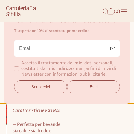
N
Cartoleria La
T
(
0
)
Sibilla
E
Iscriviti alla Nostra Newsletter!
N
Ti aspetta un 10% di sconto sul primo ordine!
U
Tazzina Espresso 90ml Snoopy
T
Cuccia - Quy Cup
O
Accetto il trattamento dei miei dati personali,
Realizzata in R-pet
costituiti dal mio indirizzo mail, ai fini di invii di
(Recycled Pet) per uso
Newsletter con informazioni pubblicitarie.
alimentare. Tazzina da
90 ml (coperchio non
Sottoscrivi
Esci
incluso), 0% di
bisfenolo-A e melamina
Caratteristiche EXTRA:
– Perfetta per bevande
sia calde sia fredde