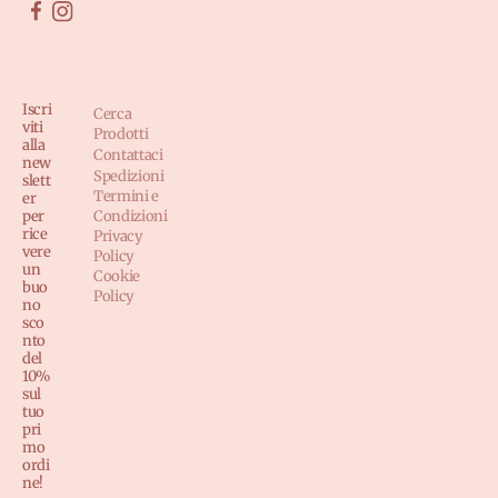
Iscri
Cerca
viti
Prodotti
alla
Contattaci
new
Spedizioni
slett
Termini e
er
per
Condizioni
rice
Privacy
vere
Policy
un
Cookie
buo
Policy
no
sco
nto
del
10%
sul
tuo
pri
mo
ordi
ne!