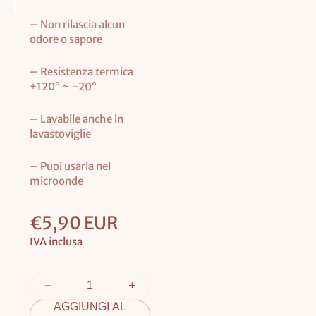
– Non rilascia alcun
odore o sapore
– Resistenza termica
+120° ~ -20°
– Lavabile anche in
lavastoviglie
– Puoi usarla nel
microonde
Prezzo
€5,90 EUR
base
IVA inclusa
AGGIUNGI AL