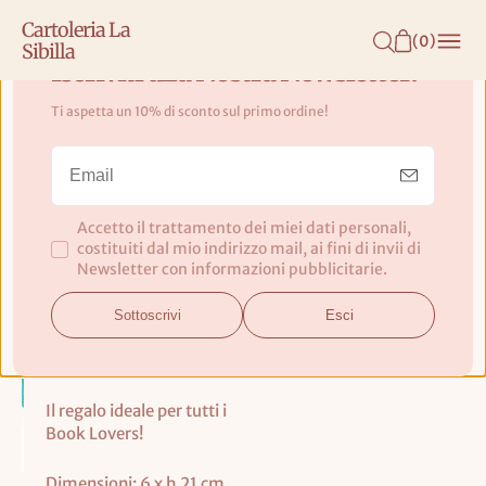
N
Cartoleria La
T
(
0
)
Sibilla
E
Iscriviti alla Nostra Newsletter!
N
Ti aspetta un 10% di sconto sul primo ordine!
U
Segnalibro Butterfly - Origamo
T
O
Realizzati a mano con le
tecniche del Popup e
Accetto il trattamento dei miei dati personali,
della Filigrana di Carta –
costituiti dal mio indirizzo mail, ai fini di invii di
Quilling, con packaging
Newsletter con informazioni pubblicitarie.
plastic free ed
espositore girevole in
Sottoscrivi
Esci
legno dalle dimensioni
molto contenute.
Il regalo ideale per tutti i
Book Lovers!
Dimensioni: 6 x h 21 cm