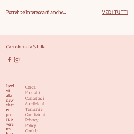
Potrebbe Interessarti anche...
VEDI TUTTI
Cartoleria La Sibilla
Iscri
Cerca
viti
Prodotti
alla
Contattaci
new
Spedizioni
slett
Termini e
er
per
Condizioni
rice
Privacy
vere
Policy
un
Cookie
buo