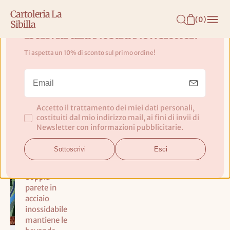
N
Cartoleria La
T
(
0
)
Sibilla
E
Iscriviti alla Nostra Newsletter!
N
Ti aspetta un 10% di sconto sul primo ordine!
U
Borraccia Bioloco Loop Wind in
T
the Grass - Chic.Mic
O
Accetto il trattamento dei miei dati personali,
La bottiglia
costituiti dal mio indirizzo mail, ai fini di invii di
in acciaio
Newsletter con informazioni pubblicitarie.
inossidabile
Bioloco di
Sottoscrivi
Esci
alta qualità
con la sua
doppia
parete in
acciaio
inossidabile
mantiene le