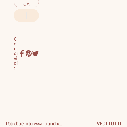
CA
RR
ELL
O
C
o
n
di
vi
di
:
Potrebbe Interessarti anche...
VEDI TUTTI