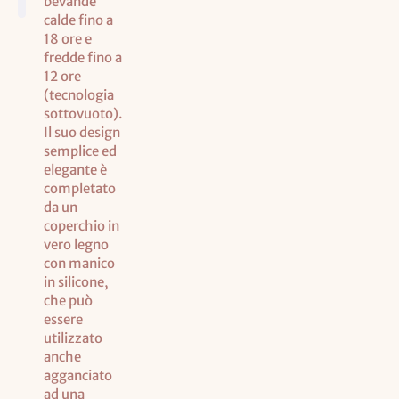
bevande
calde fino a
18 ore e
fredde fino a
12 ore
(tecnologia
sottovuoto).
Il suo design
semplice ed
elegante è
completato
da un
coperchio in
vero legno
con manico
in silicone,
che può
essere
utilizzato
anche
agganciato
ad una