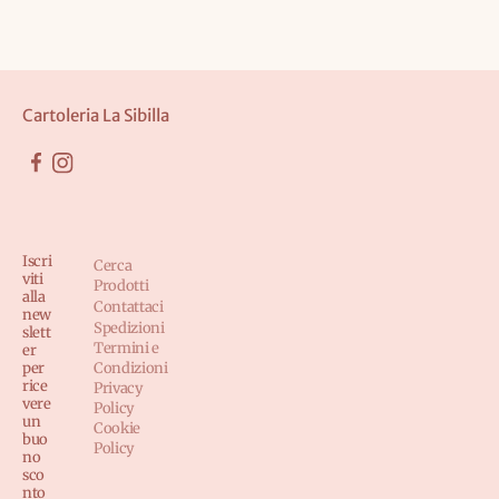
Cartoleria La Sibilla
Iscri
Cerca
viti
Prodotti
alla
Contattaci
new
Spedizioni
slett
Termini e
er
per
Condizioni
rice
Privacy
vere
Policy
un
Cookie
buo
Policy
no
sco
nto