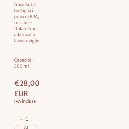
tracolla. La
bottiglia è
priva di BPA,
tossine e
ftalati. Non
adatta alla
lavastoviglie
.
Capacità:
500 ml
Prezzo
€28,00
base
EUR
IVA inclusa
AG
GIU
NGI
AL