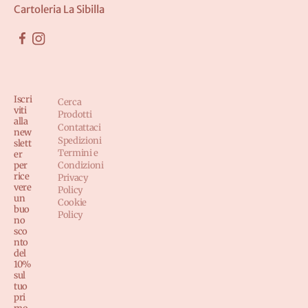
Cartoleria La Sibilla
Iscri
Cerca
viti
Prodotti
alla
Contattaci
new
Spedizioni
slett
Termini e
er
per
Condizioni
rice
Privacy
vere
Policy
un
Cookie
buo
Policy
no
sco
nto
del
10%
sul
tuo
pri