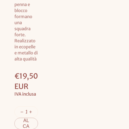
penna e
blocco
formano
una
squadra
forte.
Realizzato
in ecopelle
e metallo di
alta qualità
Prezzo
€19,50
base
EUR
IVA inclusa
AG
GIU
NGI
AL
CA