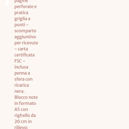
pagine
perforate e
pratica
griglia a
punti -
scomparto
aggiuntivo
per ricevute
- carta
certificata
FSC -
inclusa
penna a
sfera con
ricarica
nera.
Blocco note
in formato
A5 con
righello da
20 cm in
rilievo: