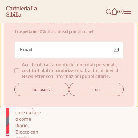
N
Cartoleria La
T
(
0
)
Sibilla
E
Iscriviti alla Nostra Newsletter!
N
Ti aspetta un 10% di sconto sul primo ordine!
U
Notebook Slimpad Rosso A5
T
Troika
O
Accetto il trattamento dei miei dati personali,
Il notebook
costituiti dal mio indirizzo mail, ai fini di invii di
SLIMPAD
Newsletter con informazioni pubblicitarie.
A5: per i
tuoi
Sottoscrivi
Esci
appunti
durante
riunioni,
cose da fare
o come
diario.
Blocco con