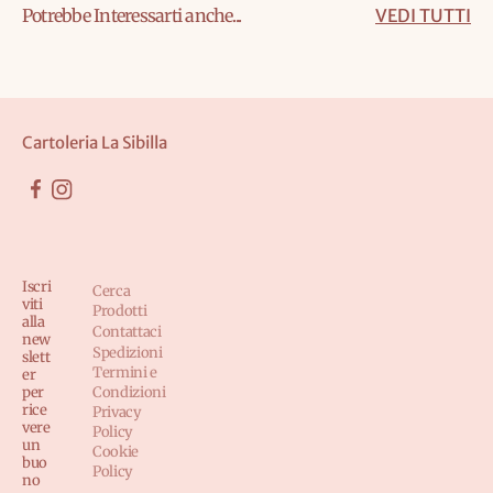
Potrebbe Interessarti anche...
VEDI TUTTI
Cartoleria La Sibilla
Iscri
Cerca
viti
Prodotti
alla
Contattaci
new
Spedizioni
slett
Termini e
er
per
Condizioni
rice
Privacy
vere
Policy
un
Cookie
buo
Policy
no