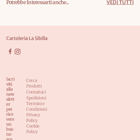
Potrebbe Interessarti anche...
VEDI TUTTI
Cartoleria La Sibilla
Iscri
Cerca
viti
Prodotti
alla
Contattaci
new
Spedizioni
slett
Termini e
er
per
Condizioni
rice
Privacy
vere
Policy
un
Cookie
buo
Policy
no
sco