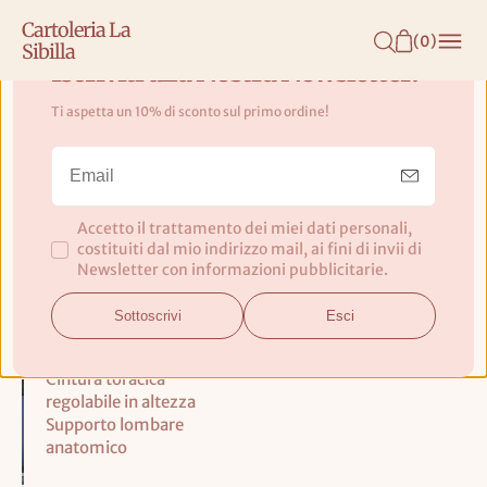
N
Cartoleria La
T
(
0
)
Sibilla
E
Iscriviti alla Nostra Newsletter!
N
Ti aspetta un 10% di sconto sul primo ordine!
U
Zaino City Green Colorblock -
T
Beckmann Norway
O
Accetto il trattamento dei miei dati personali,
Capacià 30L
costituiti dal mio indirizzo mail, ai fini di invii di
Newsletter con informazioni pubblicitarie.
Imbottitura
confortevole sullo
Sottoscrivi
Esci
schienale e sugli
spallacci
Cintura toracica
regolabile in altezza
Supporto lombare
anatomico