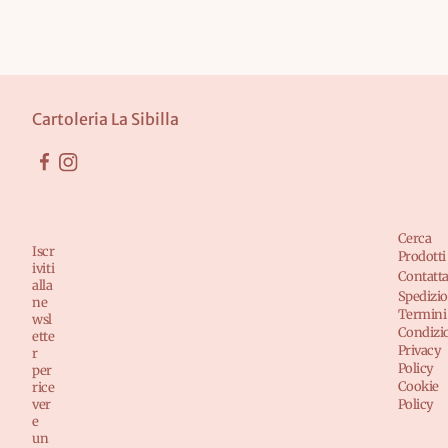
Cartoleria La Sibilla
Cerca
Iscr
Prodotti
iviti
Contatta
alla
Spedizio
ne
Termini
wsl
Condizi
ette
Privacy
r
Policy
per
Cookie
rice
ver
Policy
e
un