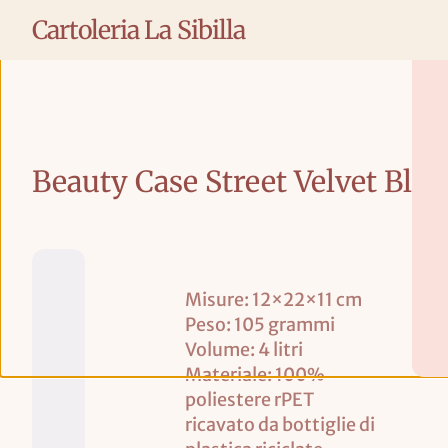
N
Cartoleria La Sibilla
T
E
N
U
T
BIGLIETTI DI
C
O
Beauty Case Street Velvet Bl
AUGURI
A
R
Compleanno
T
Laurea
E
Nascite e
D
Battesimo
A
Misure: 12×22×11 cm
Occasioni
R
Speciali
Peso: 105 grammi
E
Volume: 4 litri
G
Materiale: 100%
A
L
poliestere rPET
O
ricavato da bottiglie di