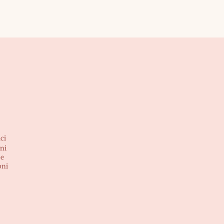
ci
ni
 e
oni