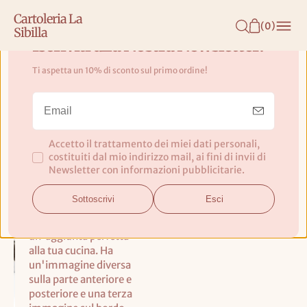
N
Cartoleria La
T
(
0
)
Sibilla
E
Iscriviti alla Nostra Newsletter!
N
Ti aspetta un 10% di sconto sul primo ordine!
U
Tazza That Friday Feeling -
T
Wrendale Designs
O
Accetto il trattamento dei miei dati personali,
Questa tazza
costituiti dal mio indirizzo mail, ai fini di invii di
splendidamente
Newsletter con informazioni pubblicitarie.
illustrata, realizzata in
porcellana prodotta da
Sottoscrivi
Esci
Royal Worcester, è un
regalo adorabile o
un'aggiunta perfetta
alla tua cucina. Ha
un'immagine diversa
sulla parte anteriore e
posteriore e una terza