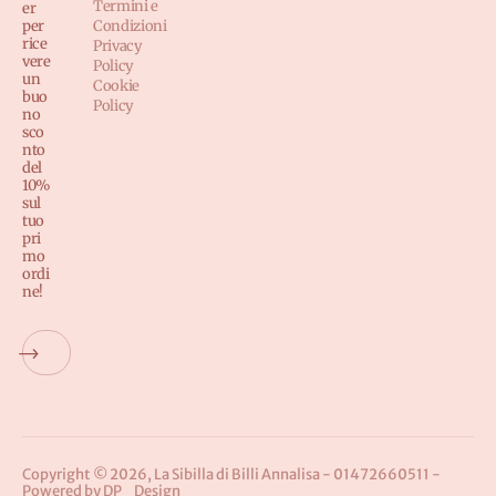
Termini e
er
per
Condizioni
rice
Privacy
vere
Policy
un
Cookie
buo
Policy
no
sco
nto
del
10%
sul
tuo
pri
mo
ordi
ne!
Copyright © 2026, La Sibilla di Billi Annalisa - 01472660511 -
Powered by
DP_Design