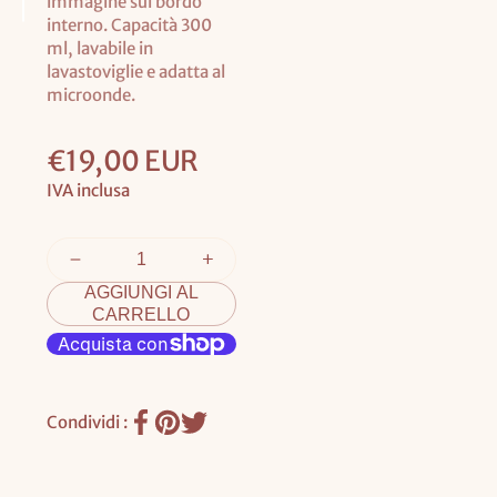
immagine sul bordo
interno. Capacità 300
ml, lavabile in
lavastoviglie e adatta al
microonde.
Prezzo
€19,00 EUR
base
IVA inclusa
AGGIUNGI AL
CARRELLO
Condividi :