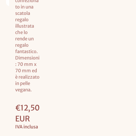
Prezzo
€12,50
base
EUR
IVA inclusa